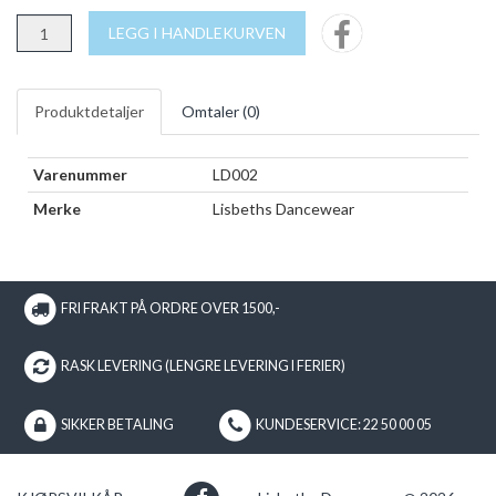
LEGG I HANDLEKURVEN
Produktdetaljer
Omtaler (
0
)
Varenummer
LD002
Merke
Lisbeths Dancewear
FRI FRAKT PÅ ORDRE OVER 1500,-
RASK LEVERING (LENGRE LEVERING I FERIER)
SIKKER BETALING
KUNDESERVICE: 22 50 00 05