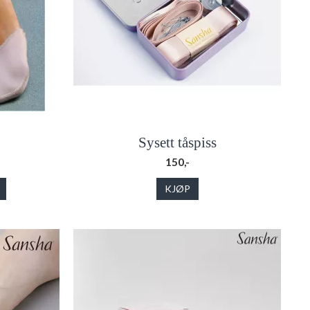
Sysett tåspiss
150,-
KJØP