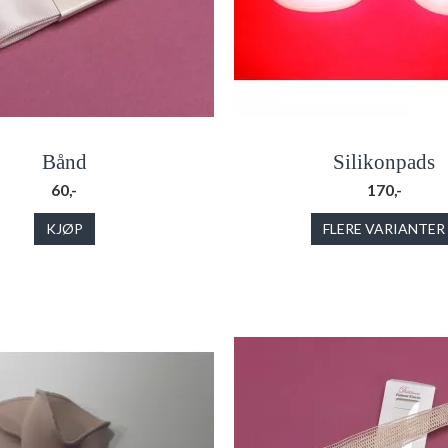
Bånd
Silikonpads
60,-
170,-
KJØP
FLERE VARIANTER