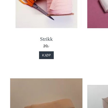
Strikk
20,-
KJØP