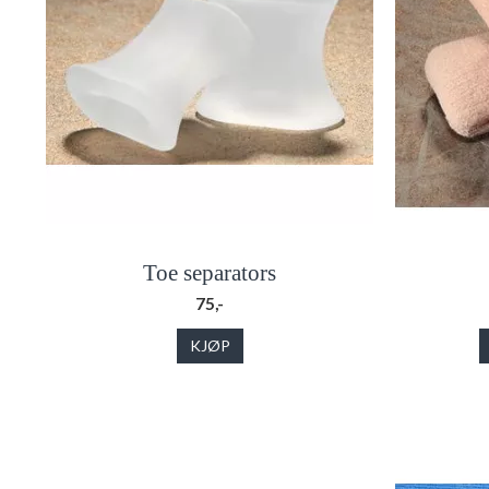
Toe separators
75,-
KJØP