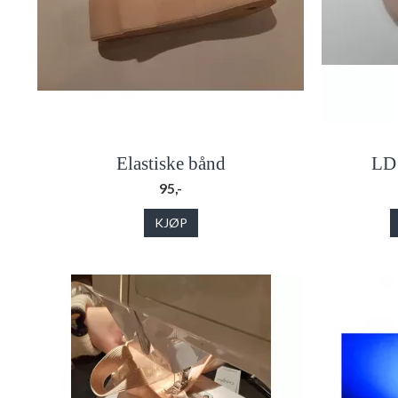
Elastiske bånd
LD 
95,-
KJØP