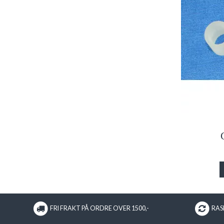
FRI FRAKT PÅ ORDRE OVER 1500,-
RASK