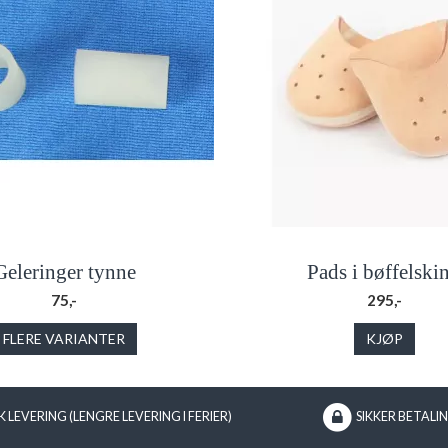
Geleringer tynne
Pads i bøffelski
75,-
295,-
FLERE VARIANTER
KJØP
 LEVERING (LENGRE LEVERING I FERIER)
SIKKER BETALI