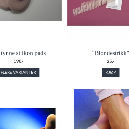
tynne silikon pads
"Blondestrikk
190,-
25,-
FLERE VARIANTER
KJØP