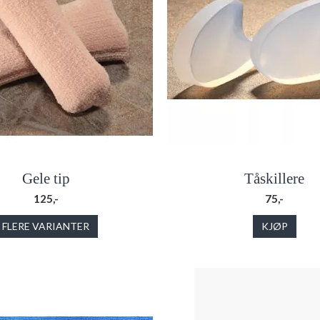
Gele tip
Tåskillere
125,-
75,-
FLERE VARIANTER
KJØP