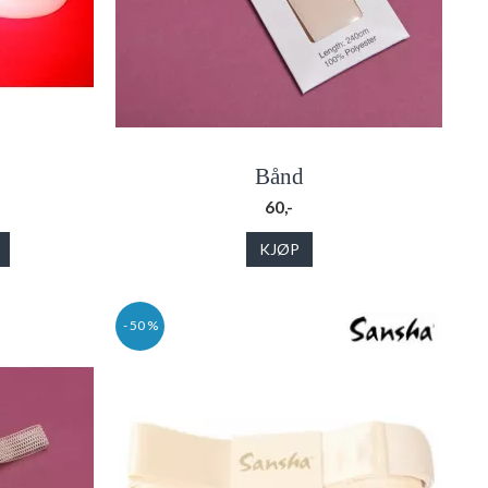
Bånd
60,-
KJØP
- 50 %