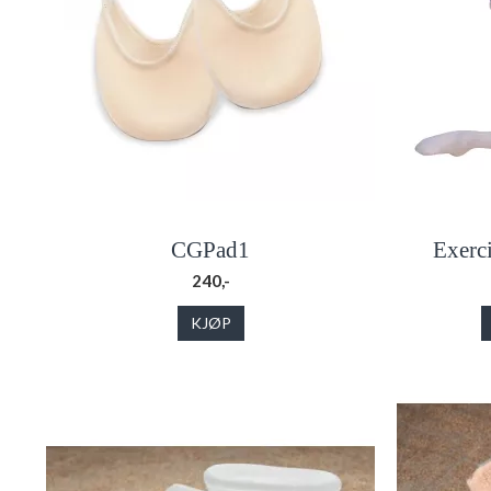
CGPad1
Exerc
240,-
KJØP