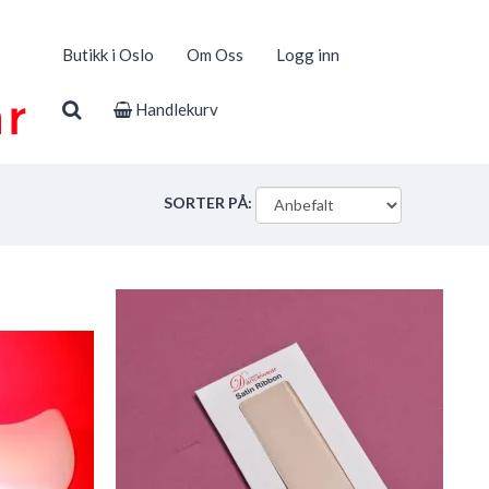
Butikk i Oslo
Om Oss
Logg inn
Handlekurv
SORTER PÅ: