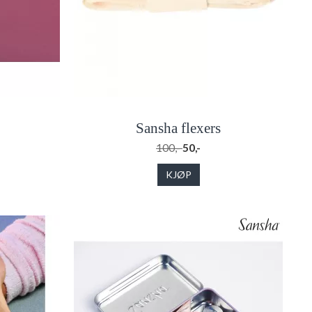
"
Sansha flexers
100,-
50,-
KJØP