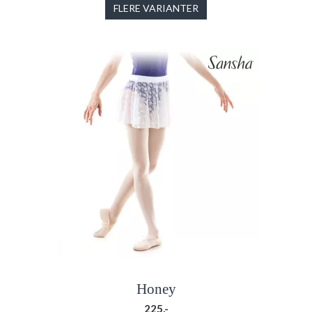
FLERE VARIANTER
Honey
225,-