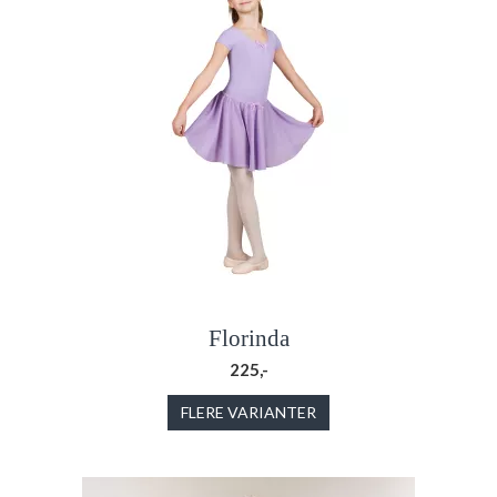
Florinda
225,-
FLERE VARIANTER