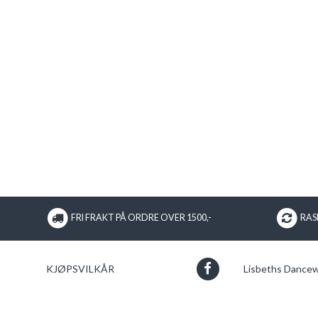
FRI FRAKT PÅ ORDRE OVER 1500,-
RASK
KJØPSVILKÅR
Lisbeths Dance