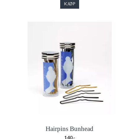
KJØP
Hairpins Bunhead
140,-