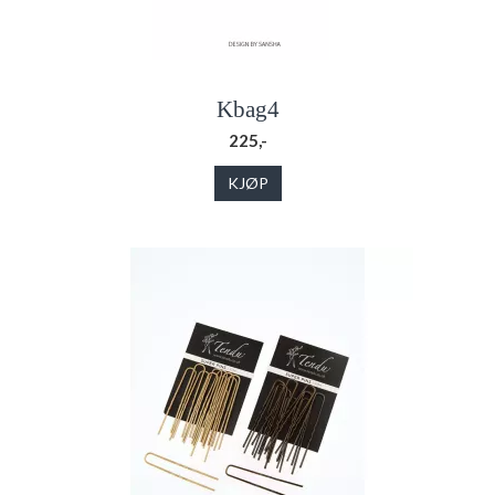
Kbag4
225,-
KJØP