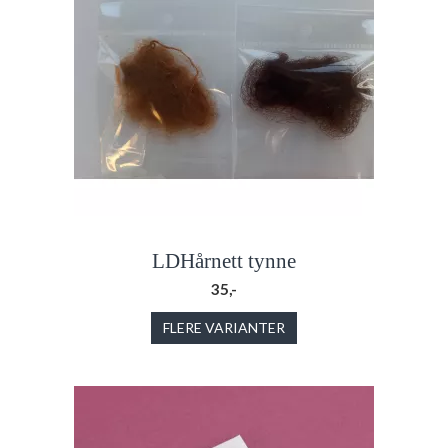
LDHårnett tynne
35,-
FLERE VARIANTER