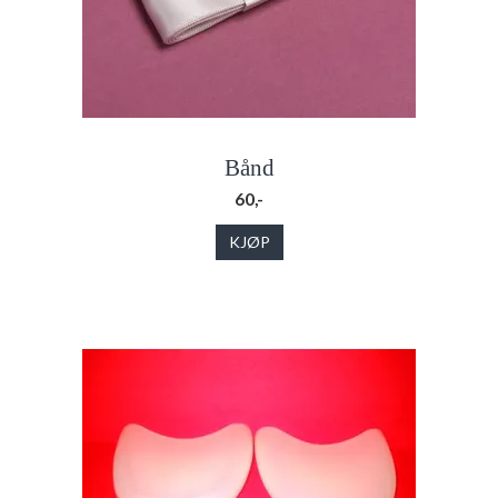
Bånd
60,-
KJØP