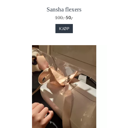
Sansha flexers
100,-
50,-
KJØP