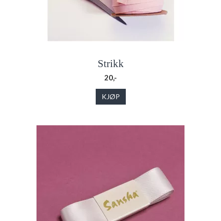
Strikk
20,-
KJØP