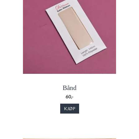
Bånd
60,-
KJØP