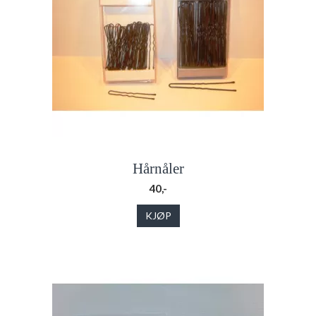
Hårnåler
40,-
KJØP