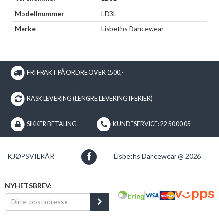
Modellnummer
LD3L
Merke
Lisbeths Dancewear
FRI FRAKT PÅ ORDRE OVER 1500,-
RASK LEVERING (LENGRE LEVERING I FERIER)
SIKKER BETALING
KUNDESERVICE: 22 50 00 05
KJØPSVILKÅR
Lisbeths Dancewear @ 2026
NYHETSBREV: