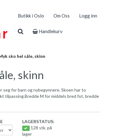
Butikk i Oslo
Om Oss
Logg inn
Handlekurv
yk sko hel såle, skinn
åle, skinn
er seg for barn og nybegynnere. Skoen har to
ekt tilpassing.Bredde M for middels bred fot, bredde
SE
LAGERSTATUS:
128 stk. på
lager