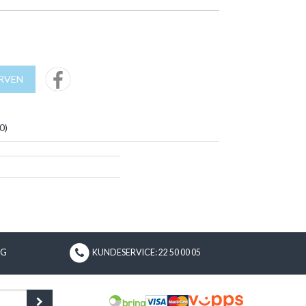
URVEN
0
)
NG
KUNDESERVICE: 22 50 00 05