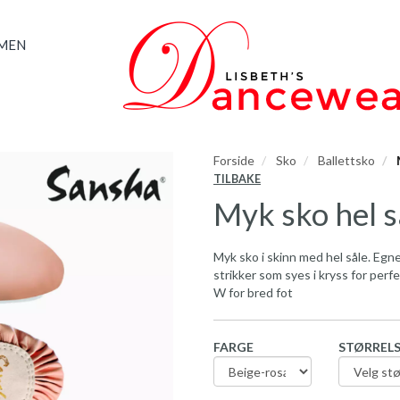
AMEN
Forside
Sko
Ballettsko
M
TILBAKE
Myk sko hel s
Myk sko i skinn med hel såle. Egn
strikker som syes i kryss for perf
W for bred fot
FARGE
STØRREL