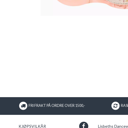
FRI FRAKT PÅ ORDRE OVER 1500,-
RASK
KJØPSVILKÅR
Lisbeths Dance