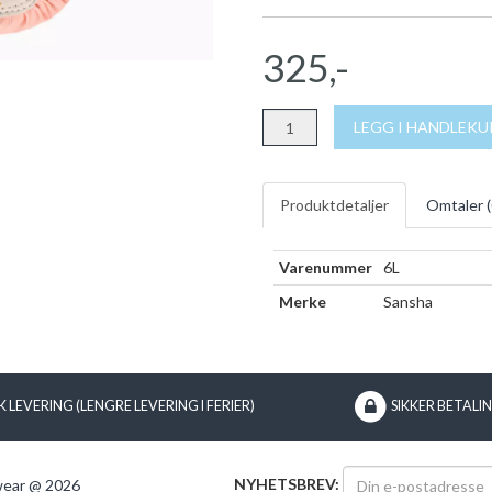
325,-
LEGG I HANDLEK
Produktdetaljer
Omtaler (
Varenummer
6L
Merke
Sansha
 LEVERING (LENGRE LEVERING I FERIER)
SIKKER BETALI
NYHETSBREV:
wear @ 2026