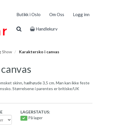
Butikk i Oslo
Om Oss
Logg inn
Handlekurv
g Show
Karaktersko i canvas
 canvas
semsket skinn, hælhøyde 3,5 cm. Man kan ikke feste
ssko. Størrelsene i parentes er britiske/UK
SE
LAGERSTATUS:
På lager