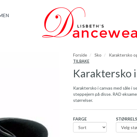
AMEN
Forside
Sko
Karaktersko o
TILBAKE
Karaktersko i
Karaktersko i canvas med såle i 
steppejern på disse. RAD eksamen
størrelser.
FARGE
STØRREL