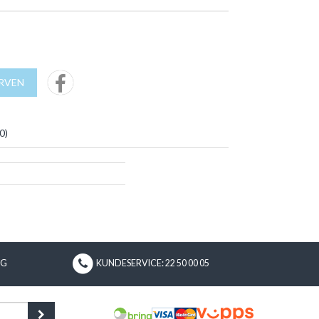
URVEN
0
)
NG
KUNDESERVICE: 22 50 00 05