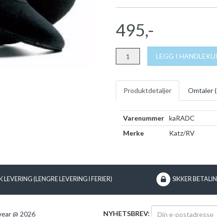
495,-
LEGG I HANDLEK
Produktdetaljer
Omtaler (
Varenummer
kaRADC
Merke
Katz/RV
 LEVERING (LENGRE LEVERING I FERIER)
SIKKER BETALI
NYHETSBREV:
wear @ 2026