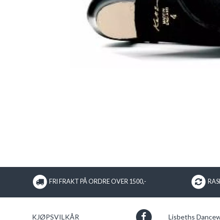
FRI FRAKT PÅ ORDRE OVER 1500,-
RASK
KJØPSVILKÅR
Lisbeths Dance