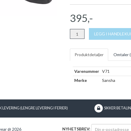
395,-
LEGG I HANDLEK
Produktdetaljer
Omtaler (
Varenummer
V71
Merke
Sansha
 LEVERING (LENGRE LEVERING I FERIER)
SIKKER BETALI
NYHETSBREV:
wear @ 2026