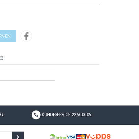
URVEN
0
)
NG
KUNDESERVICE: 22 50 00 05