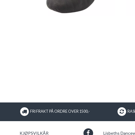
FRI FRAKT PÅ ORDRE OVER 1500,-
RASK
KJØPSVILKÅR
Lisbeths Dance