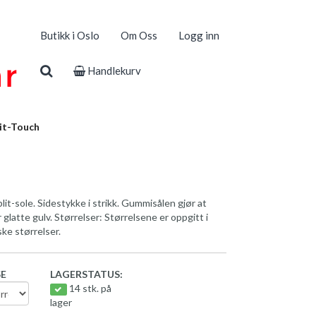
Butikk i Oslo
Om Oss
Logg inn
Handlekurv
it-Touch
plit-sole. Sidestykke i strikk. Gummisålen gjør at
glatte gulv. Størrelser: Størrelsene er oppgitt i
ke størrelser.
SE
LAGERSTATUS:
14 stk. på
lager