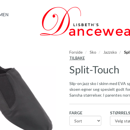
AMEN
Forside
Sko
Jazzsko
Spl
TILBAKE
Split-Touch
Slip-on jazz sko i skinn med EVA s
skoen egner seg spesielt godt for 
Sansha størrelser. I parentes nors
FARGE
STØRREL