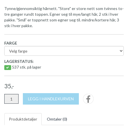
Tynne/gjennomsiktig hårnett. "Store" er store nett som tvinnes to-
tre ganger rundt toppen. Egner seg til mye/langt hår, 2 stk i hver
pakke. "Små" er toppnett som egner seg til. mindre/kortere hår, 3
stk i hver pakke.
FARGE
LAGERSTATUS:
537 stk. på lager
35,-
LEGG I HANDLEKURVEN
Produktdetaljer
Omtaler (
0
)