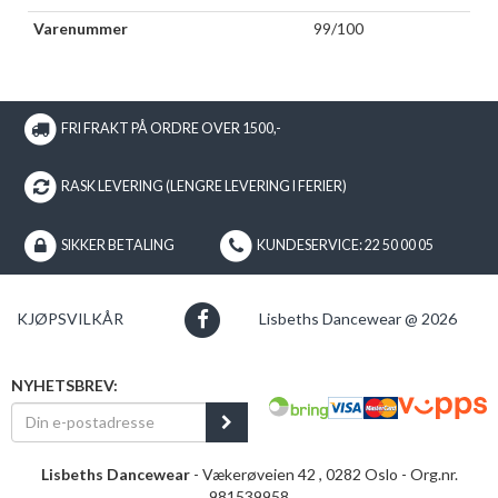
Varenummer
99/100
FRI FRAKT PÅ ORDRE OVER 1500,-
RASK LEVERING (LENGRE LEVERING I FERIER)
SIKKER BETALING
KUNDESERVICE: 22 50 00 05
KJØPSVILKÅR
Lisbeths Dancewear @ 2026
NYHETSBREV:
Lisbeths Dancewear
- Vækerøveien 42 , 0282 Oslo - Org.nr.
981539958