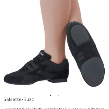
Salsette/Buzz
En meget lett og nett sko i mesh (netting). Skoen er en mellomting