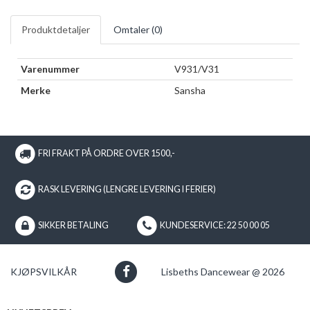
Produktdetaljer
Omtaler (
0
)
Varenummer
V931/V31
Merke
Sansha
FRI FRAKT PÅ ORDRE OVER 1500,-
RASK LEVERING (LENGRE LEVERING I FERIER)
SIKKER BETALING
KUNDESERVICE: 22 50 00 05
KJØPSVILKÅR
Lisbeths Dancewear @ 2026