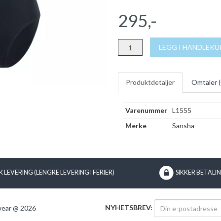
295,-
LEGG I HANDLEK
Produktdetaljer
Omtaler (
Varenummer
L1555
Merke
Sansha
 LEVERING (LENGRE LEVERING I FERIER)
SIKKER BETALI
NYHETSBREV:
wear @ 2026