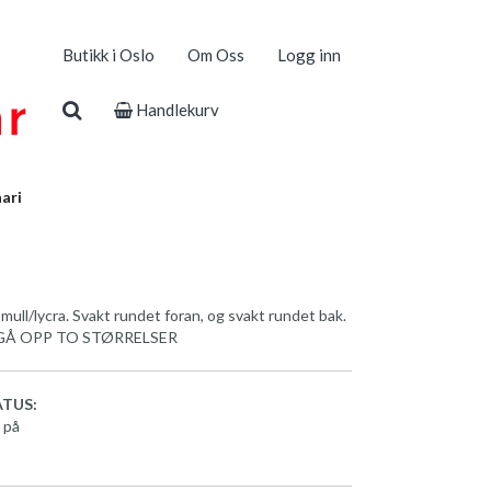
Butikk i Oslo
Om Oss
Logg inn
Handlekurv
ari
mull/lycra. Svakt rundet foran, og svakt rundet bak.
 GÅ OPP TO STØRRELSER
TUS:
 på