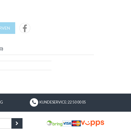
URVEN
0
)
NG
KUNDESERVICE: 22 50 00 05