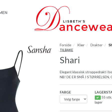
AMEN
Forside
Klær
Drakter
Sh
TILBAKE
Shari
Elegant klassisk stroppedrakt i bo
NB! DE ER SMÅ I STØRRELSEN,
FARGE
LAGERSTA
55 stk.
lager