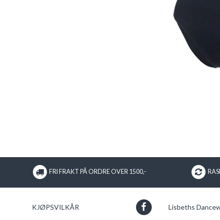
FRI FRAKT PÅ ORDRE OVER 1500,-
RASK
KJØPSVILKÅR
Lisbeths Dance