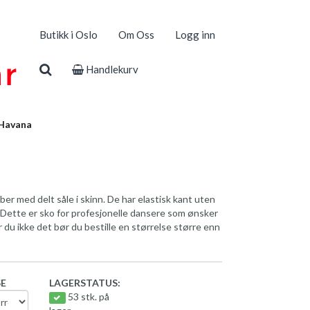
Butikk i Oslo
Om Oss
Logg inn
Handlekurv
Havana
ber med delt såle i skinn. De har elastisk kant uten
d. Dette er sko for profesjonelle dansere som ønsker
r du ikke det bør du bestille en størrelse større enn
SE
LAGERSTATUS:
53 stk. på