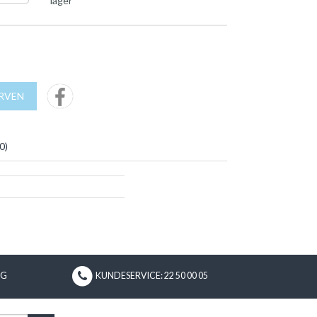
lager
URVEN
0
)
NG
KUNDESERVICE: 22 50 00 05