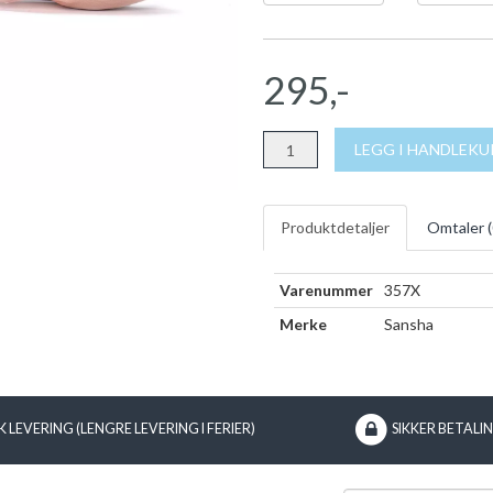
295,-
LEGG I HANDLEK
Produktdetaljer
Omtaler (
Varenummer
357X
Merke
Sansha
 LEVERING (LENGRE LEVERING I FERIER)
SIKKER BETALI