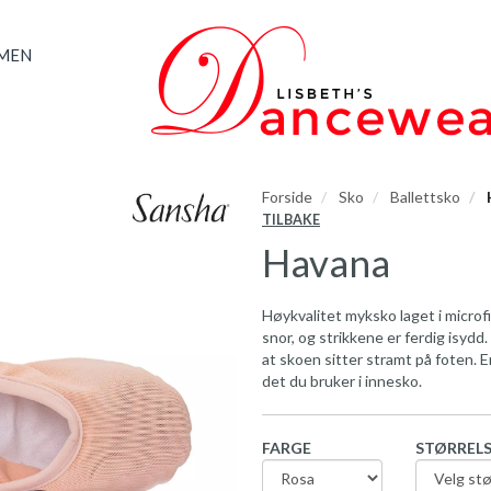
AMEN
Forside
Sko
Ballettsko
TILBAKE
Havana
Høykvalitet myksko laget i microfi
snor, og strikkene er ferdig isyd
at skoen sitter stramt på foten. E
det du bruker i innesko.
FARGE
STØRREL