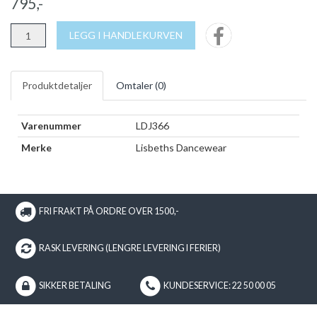
795,-
LEGG I HANDLEKURVEN
Produktdetaljer
Omtaler (
0
)
Varenummer
LDJ366
Merke
Lisbeths Dancewear
FRI FRAKT PÅ ORDRE OVER 1500,-
RASK LEVERING (LENGRE LEVERING I FERIER)
SIKKER BETALING
KUNDESERVICE: 22 50 00 05