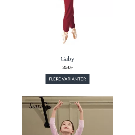
Gaby
350,-
FLERE VARIANTER