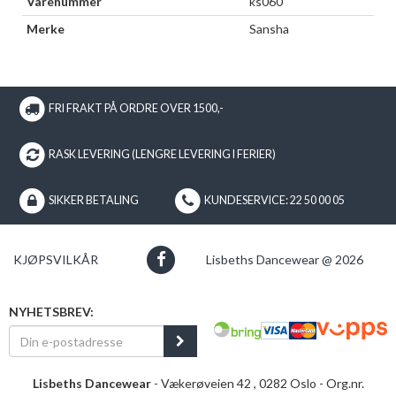
Varenummer
ks060
Merke
Sansha
FRI FRAKT PÅ ORDRE OVER 1500,-
RASK LEVERING (LENGRE LEVERING I FERIER)
SIKKER BETALING
KUNDESERVICE: 22 50 00 05
KJØPSVILKÅR
Lisbeths Dancewear @ 2026
NYHETSBREV:
Lisbeths Dancewear
- Vækerøveien 42 , 0282 Oslo - Org.nr.