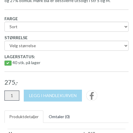
og 27% bomull. Mørk blå er dessverre utsolgt i str S og M.
FARGE
STØRRELSE
LAGERSTATUS:
40 stk. på lager
275,-
LEGG I HANDLEKURVEN
Produktdetaljer
Omtaler (
0
)