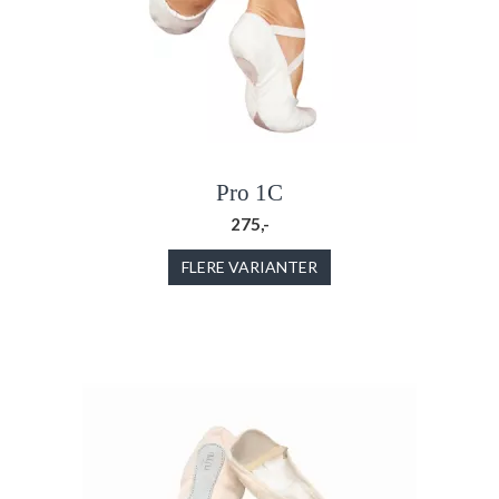
Pro 1C
275,-
FLERE VARIANTER