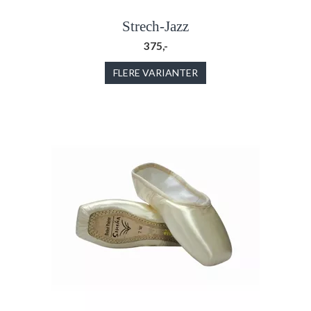
Strech-Jazz
375,-
FLERE VARIANTER