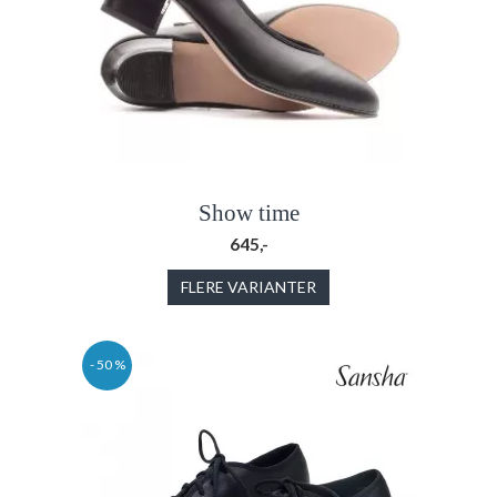
Show time
645,-
FLERE VARIANTER
- 50 %