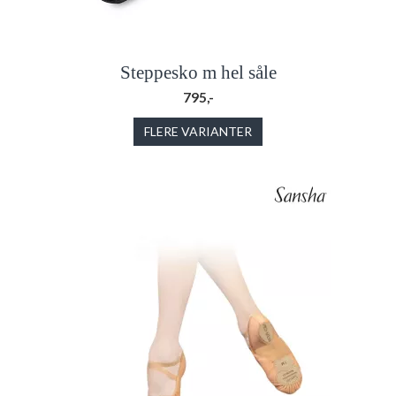
Steppesko m hel såle
795,-
FLERE VARIANTER